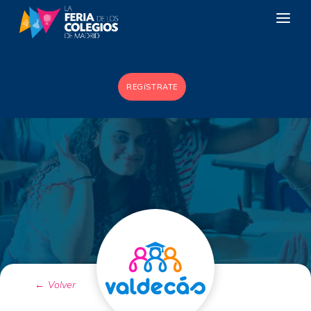
LOS COLEGIOS
REGíSTRATE
LA RED PÚBLICA
ZONA FP
ESTUDIAR EN EL EXTRANJERO
CONTACTO
Volver