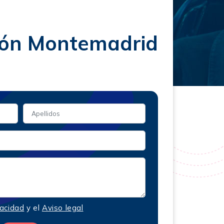
ión Montemadrid
vacidad
y el
Aviso legal