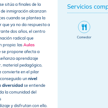
e sitúa a finales de la
Servicios com
 de inmigración alcanzan
ces cuando se plantea la
 que ya no da respuesta a
rante dos años, el centro
Comedor
ación radical que
 propio: las
Aulas
e se propone afecta a
nseñanza aprendizaje
or, material pedagógico,
 convierte en el pilar
s conseguido un
nivel
La
diversidad
se entiende
da la comunidad del
s
izaje y disfrutan con ello.