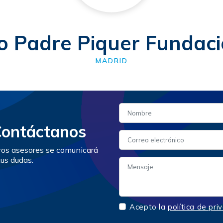
vo Padre Piquer Fundac
MADRID
Contáctanos
tros asesores se comunicará
tus dudas.
Acepto la
política de pri